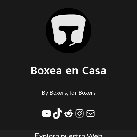
Boxea en Casa
By Boxers, for Boxers
YouTube
TikTok
Reddit
Instagram
info@boxe
E
xplora nuestra Web