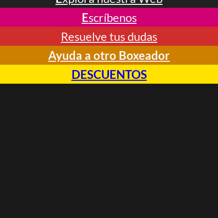
E
scríbenos
Resuelve tus dudas
Ayuda a otro Boxeador
DESCUENTOS