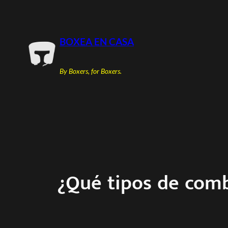
Saltar
al
contenido
BOXEA EN CASA
By Boxers, for Boxers.
¿Qué tipos de com