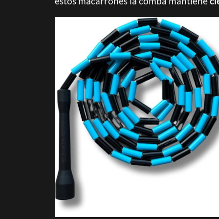
estos macarrones la comba mantiene
ci