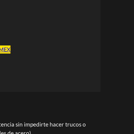
 MEX
stencia sin impedirte hacer trucos o
les de acero)