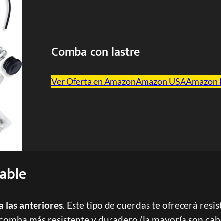
Comba con lastre
Ver Oferta en Amazon
Amazon USA
Amazon
able
las anteriores
. Este tipo de cuerdas te ofrecerá resi
 comba más resistente y duradero (la mayoría son cab