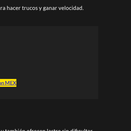
ara hacer trucos y ganar velocidad.
on MEX
también ofrecen lastre sin dificultar