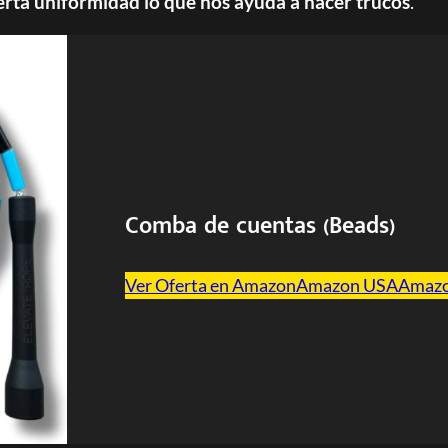
erta uniformidad lo que nos ayuda a hacer trucos
.
Comba de cuentas (Beads)
Ver Oferta en Amazon
Amazon USA
Amaz