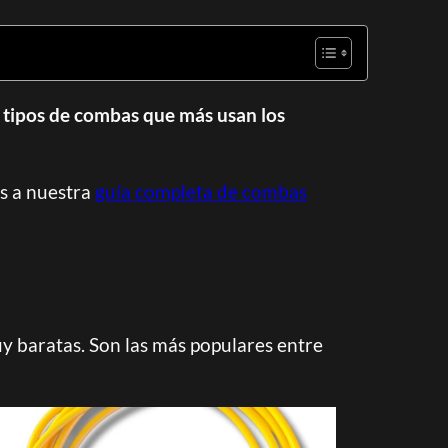
s tipos de combas que más usan los
s a nuestra
guía completa de combas
y baratas. Son las más populares entre