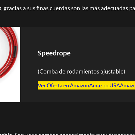
s
, gracias a sus finas cuerdas son las más adecuadas p
Speedrope
(Comba de rodamientos ajustable)
Ver Oferta en Amazon
Amazon USA
Amaz
cable.
Son unas combas generalmente muy duraderas y 