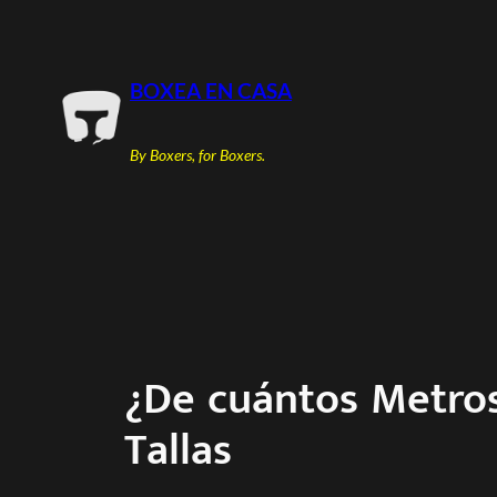
Saltar
al
contenido
BOXEA EN CASA
By Boxers, for Boxers.
¿De cuántos Metros
Tallas