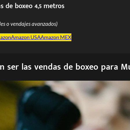
s de boxeo 4,5 metros
es o vendajes avanzados)
mazon
Amazon USA
Amazon MEX
n ser las vendas de boxeo
para M