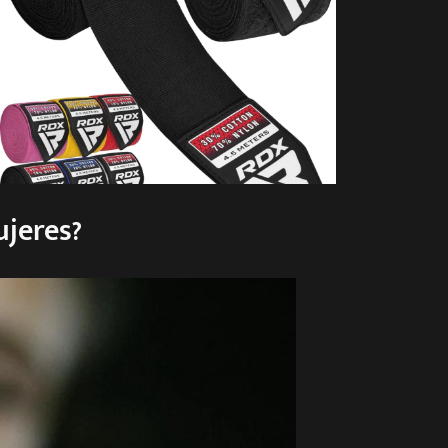
ujeres
?