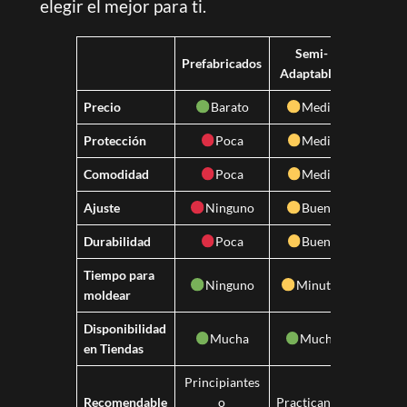
elegir el mejor para ti.
Semi-
Hech
Prefabricados
Adaptables
Med
Precio
Barato
Medio
C
Protección
Poca
Media
Sup
Comodidad
Poca
Media
Sup
Ajuste
Ninguno
Bueno
Me
Durabilidad
Poca
Buena
Me
Tiempo para
Ninguno
Minutos
Sem
moldear
Disponibilidad
Mucha
Mucha
P
en Tiendas
Principiantes
Compet
Recomendable
o
Practicantes