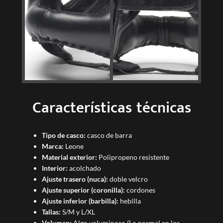
Características técnicas
Tipo de casco:
casco de barra
Marca:
Leone
Material exterior:
Polipropeno resistente
Interior:
acolchado
Ajuste trasero (nuca):
doble velcro
Ajuste superior (coronilla):
cordones
Ajuste inferior (barbilla):
hebilla
Tallas:
S/M y L/XL
Volumen:
Algo voluminoso (Lo normal en los