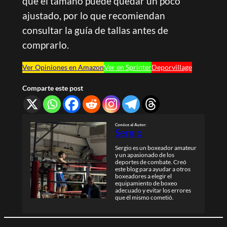
que el tamaño puede quedar un poco
ajustado, por lo que recomiendan
consultar la guía de tallas antes de
comprarlo.
Ver Opiniones en Amazon
Ver en Sprinter
Deporvillage
Comparte este post
Conóce al Autor
:
Sergio
Sergio es un boxeador amateur
y un apasionado de los
deportes de combate. Creó
este blog para ayudar a otros
boxeadores a elegir el
equipamiento de boxeo
adecuado y evitar los errores
que él mismo cometió.