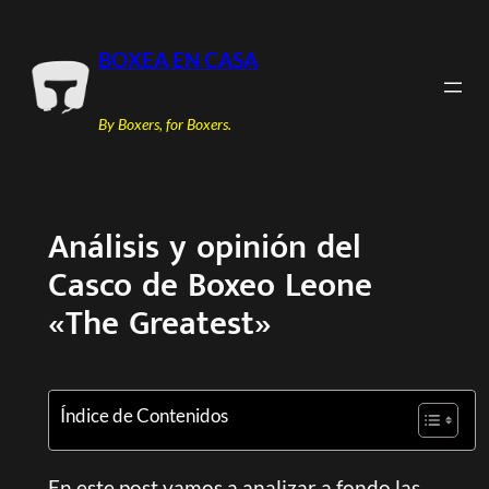
Saltar
al
BOXEA EN CASA
contenido
By Boxers, for Boxers.
Análisis y opinión del
Casco de Boxeo Leone
«The Greatest»
Índice de Contenidos
En este post vamos a analizar a fondo las