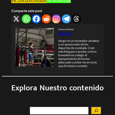
Ver Oferta en Amazon
Ver en Sprinter
Comparte este post
Conóce al Autor
:
Sergio
Sergio es un boxeador amateur
y un apasionado de los
deportes de combate. Creó
este blog para ayudar a otros
boxeadores a elegir el
equipamiento de boxeo
adecuado y evitar los errores
que él mismo cometió.
Explora Nuestro contenido
Buscar