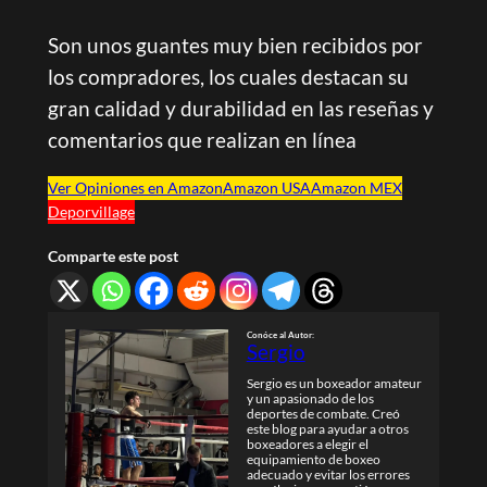
Son unos guantes muy bien recibidos por
los compradores, los cuales destacan su
gran calidad y durabilidad en las reseñas y
comentarios que realizan en línea
Ver Opiniones en Amazon
Amazon USA
Amazon MEX
Deporvillage
Comparte este post
Conóce al Autor
:
Sergio
Sergio es un boxeador amateur
y un apasionado de los
deportes de combate. Creó
este blog para ayudar a otros
boxeadores a elegir el
equipamiento de boxeo
adecuado y evitar los errores