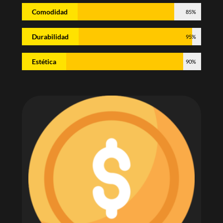
Comodidad
85%
Durabilidad
95%
Estética
90%