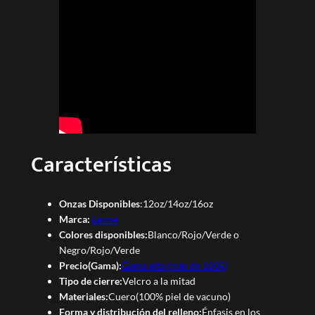
Características
Onzas Disponibles
:12oz/14oz/16oz
Marca:
Leone
Colores disponibles:
Blanco/Rojo/Verde o
Negro/Rojo/Verde
Precio(Gama):
Gama alta (más de 100€)
Tipo de cierre:
Velcro a la mitad
Materiales:
Cuero(100% piel de vacuno)
Forma y distribución del relleno:
Énfasis en los