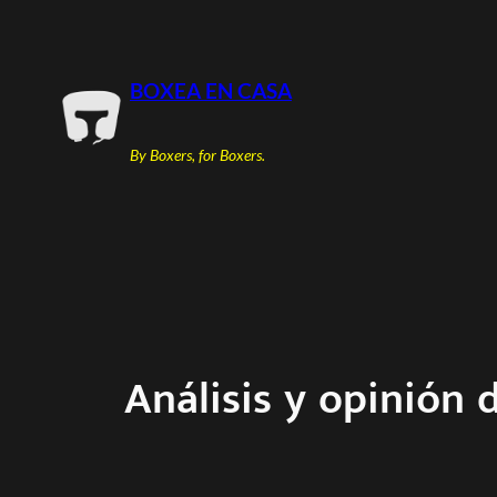
Saltar
al
contenido
BOXEA EN CASA
By Boxers, for Boxers.
Análisis y opinión 