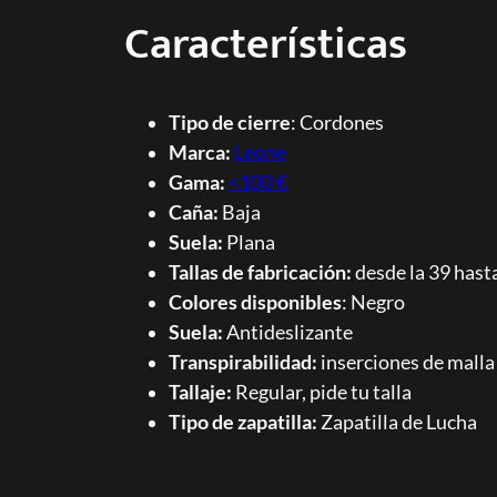
Características
Tipo de cierre
: Cordones
Marca:
Leone
Gama:
<100 €
Caña:
Baja
Suela:
Plana
Tallas de fabricación:
desde la 39 hasta
Colores disponibles
: Negro
Suela:
Antideslizante
Transpirabilidad:
inserciones de malla
Tallaje:
Regular, pide tu talla
Tipo de zapatilla:
Zapatilla de Lucha