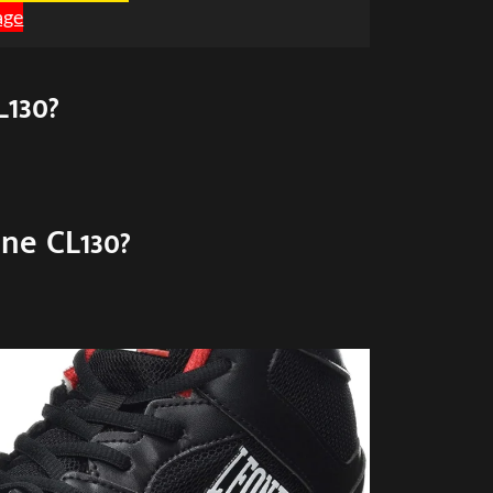
age
L130?
one CL130?