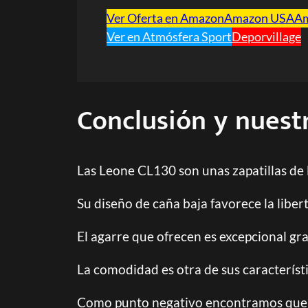
Ver Oferta en Amazon
Amazon USA
A
Ver en Atmósfera Sport
Deporvillage
Conclusión y nuest
Las Leone CL130 son unas zapatillas de 
Su diseño de caña baja favorece la liber
El agarre que ofrecen es excepcional grac
La comodidad es otra de sus característ
Como punto negativo encontramos que la