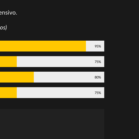
ensivo.
os)
95%
75%
80%
75%