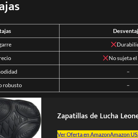
ajas
tajas
Desventaj
garre
Durabili
recio
No sujeta el
odidad
–
o robusto
–
Zapatillas de Lucha Leon
Ver Oferta en Amazon
Amazon U