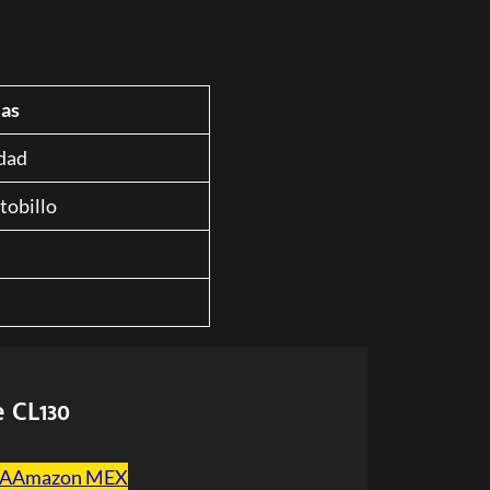
as
dad
 tobillo
e CL130
SA
Amazon MEX