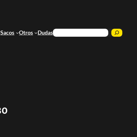
Buscar
Sacos
Otros
Dudas
30