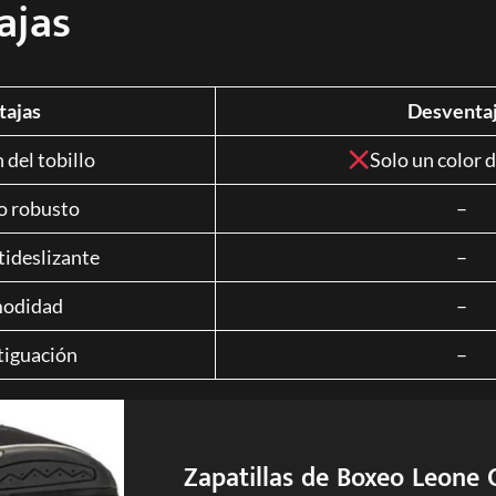
ajas
tajas
Desventa
 del tobillo
Solo un color 
o robusto
–
tideslizante
–
odidad
–
iguación
–
Zapatillas de Boxeo Leone 