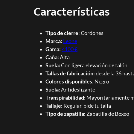
Características
Tipo de cierre
: Cordones
Marca:
Leone
Gama:
<100 €
Caña:
Alta
Suela:
Con ligera elevación de talón
Tallas de fabricación:
desde la 36 hasta
Colores disponibles
: Negro
Suela:
Antideslizante
Transpirabilidad:
Mayoritariamente ma
Tallaje:
Regular, pide tu talla
Tipo de zapatilla:
Zapatilla de Boxeo