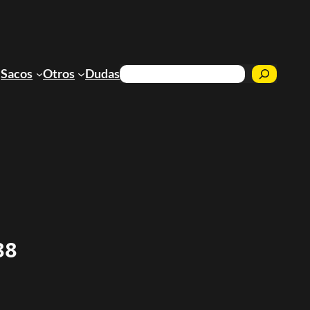
Buscar
Sacos
Otros
Dudas
88