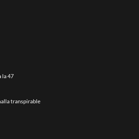
 la 47
lla transpirable