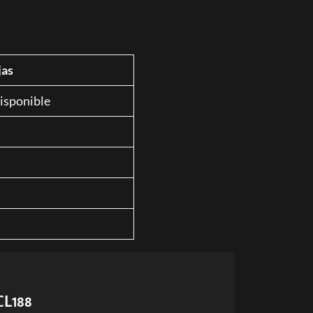
jas
disponible
CL188