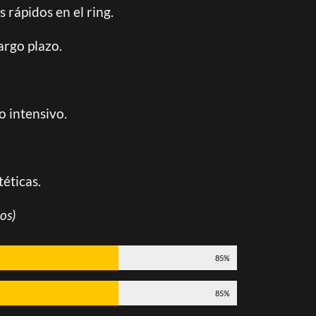
 rápidos en el ring.
argo plazo.
o intensivo.
téticas.
os)
85%
85%