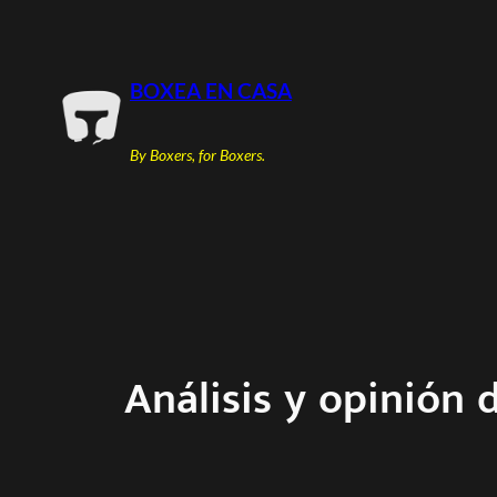
Saltar
al
contenido
BOXEA EN CASA
By Boxers, for Boxers.
Análisis y opinión 