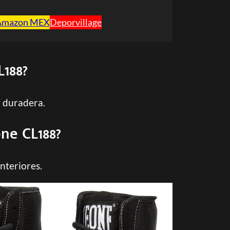
Amazon MEX
Deporvillage
L188?
y duradera.
ne CL188?
nteriores.