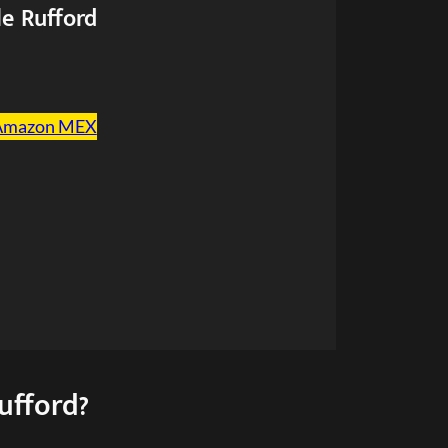
le Rufford
Amazon MEX
ufford?