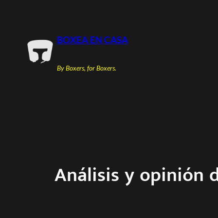
Saltar
al
contenido
BOXEA EN CASA
By Boxers, for Boxers.
Análisis y opinión 