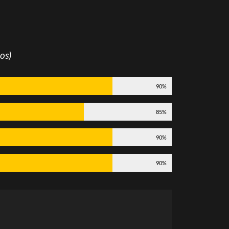
os)
90%
85%
90%
90%