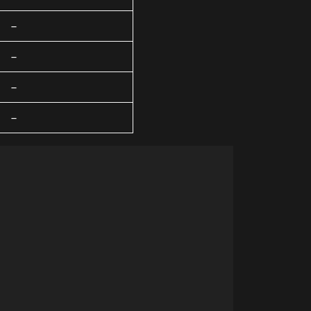
–
–
–
–