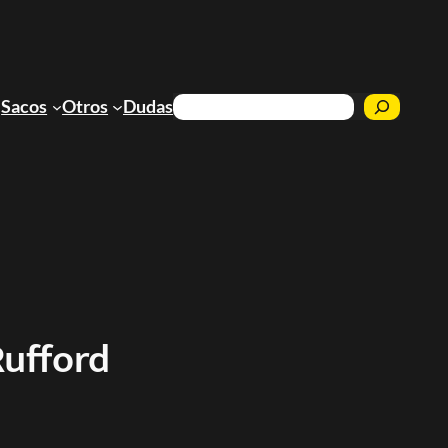
Buscar
Sacos
Otros
Dudas
Rufford