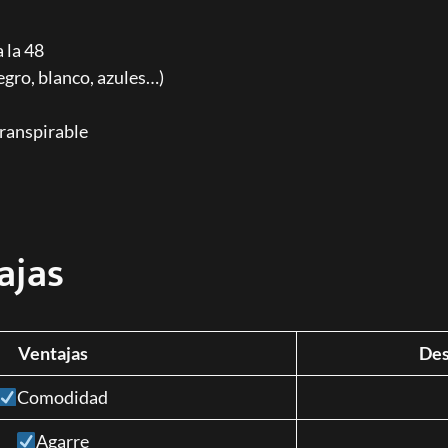
 la 48
egro, blanco, azules…)
ranspirable
ajas
Ventajas
Des
Comodidad
Agarre